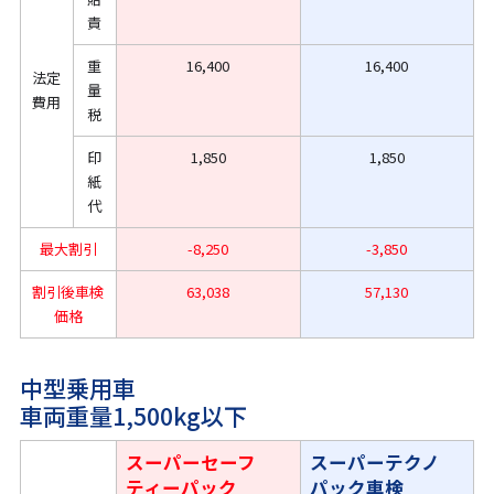
責
重
16,400
16,400
法定
量
費用
税
印
1,850
1,850
紙
代
最大割引
-8,250
-3,850
割引後車検
63,038
57,130
価格
中型乗用車
車両重量1,500kg以下
スーパーセーフ
スーパーテクノ
ティーパック
パック車検